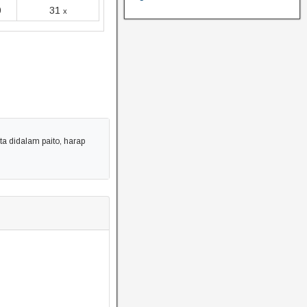
0
31
x
ata didalam paito, harap