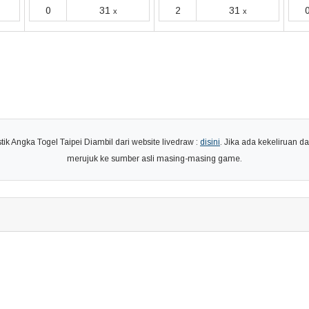
0
31
2
31
x
x
tik Angka Togel Taipei Diambil dari website livedraw :
disini
. Jika ada kekeliruan d
merujuk ke sumber asli masing-masing game.