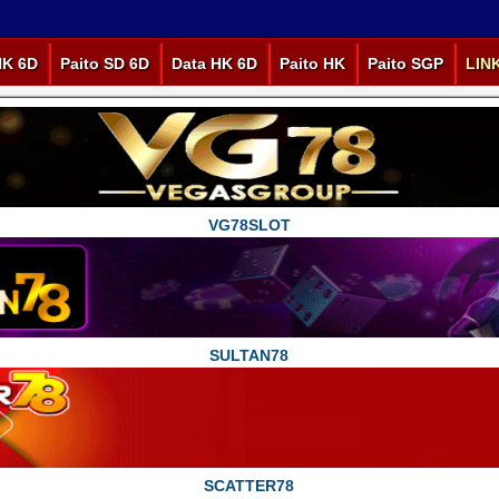
HK 6D
Paito SD 6D
Data HK 6D
Paito HK
Paito SGP
LIN
VG78SLOT
SULTAN78
SCATTER78