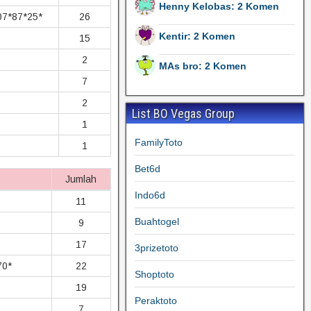
Henny Kelobas: 2 Komen
07*87*25*
26
Kentir: 2 Komen
15
2
MAs bro: 2 Komen
7
2
List BO Vegas Group
1
FamilyToto
1
Bet6d
Jumlah
Indo6d
11
Buahtogel
9
17
3prizetoto
70*
22
Shoptoto
19
Peraktoto
7