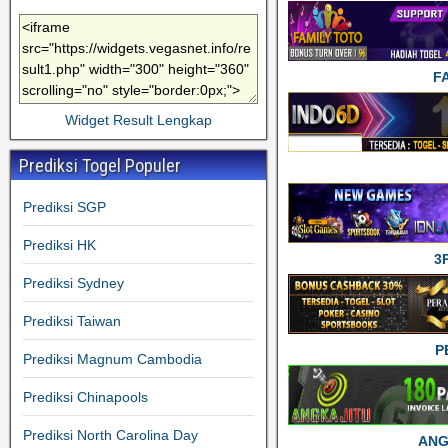
F
Widget Result Lengkap
Prediksi Togel Populer
Prediksi SGP
Prediksi HK
3
Prediksi Sydney
Prediksi Taiwan
P
Prediksi Magnum Cambodia
Prediksi Chinapools
Prediksi North Carolina Day
ANG