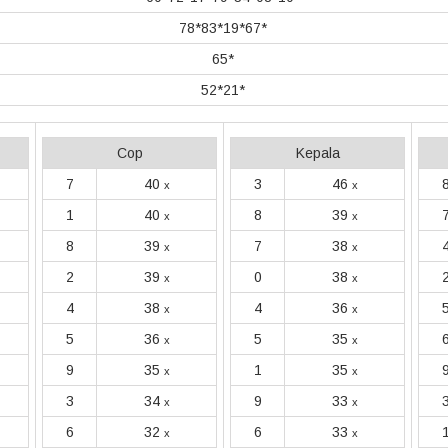
78*83*19*67*
65*
52*21*
Cop
Kepala
7
40
3
46
x
x
1
40
8
39
x
x
8
39
7
38
x
x
2
39
0
38
x
x
4
38
4
36
x
x
5
36
5
35
x
x
9
35
1
35
x
x
3
34
9
33
x
x
6
32
6
33
x
x