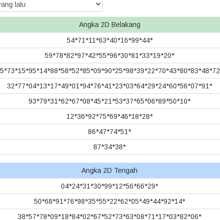
Angka 2D Belakang
54*71*11*63*40*16*99*44*
59*78*82*97*42*55*96*30*81*33*19*20*
5*73*15*95*14*88*58*52*85*09*90*25*98*39*22*70*43*80*83*48*72
32*77*04*13*17*49*01*94*76*41*23*03*64*29*24*60*56*07*91*
93*79*31*62*67*08*45*21*53*37*65*06*89*50*10*
12*36*92*75*69*46*18*28*
86*47*74*51*
87*34*38*
Angka 2D Tengah
04*24*31*30*99*12*56*66*29*
50*68*91*76*98*35*55*22*62*05*49*44*92*14*
38*57*78*09*18*84*02*67*52*73*63*08*71*17*03*82*06*