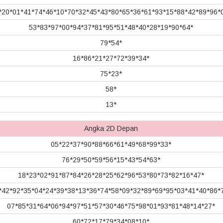
*20*01*41*74*46*10*70*32*45*43*80*65*36*61*93*15*88*42*89*96*
53*83*97*00*94*37*81*95*51*48*40*28*19*90*64*
79*54*
16*86*21*27*72*39*34*
75*23*
58*
13*
Angka 2D Depan
05*22*37*90*88*66*61*49*68*99*33*
76*29*50*59*56*15*43*54*63*
18*23*02*91*87*84*26*28*25*62*96*53*80*73*82*16*47*
*42*92*35*04*24*39*38*13*36*74*58*09*32*89*69*95*03*41*40*86*
07*85*31*64*06*94*97*51*57*30*46*75*98*01*93*81*48*14*27*
60*72*17*79*34*08*10*