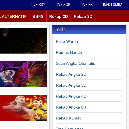
LIVE SDY
LIVE SGP
LIVE HK
INFO LOMBA
K ALTERNATIF
BBFS
Rekap 2D
Rekap 3D
Tools
Paito Warna
Rumus Harian
Scan Angka Otomatis
Rekap Angka 2D
Rekap Angka 3D
Rekap Angka 4D
Rekap Angka CT
Rekap Kumat