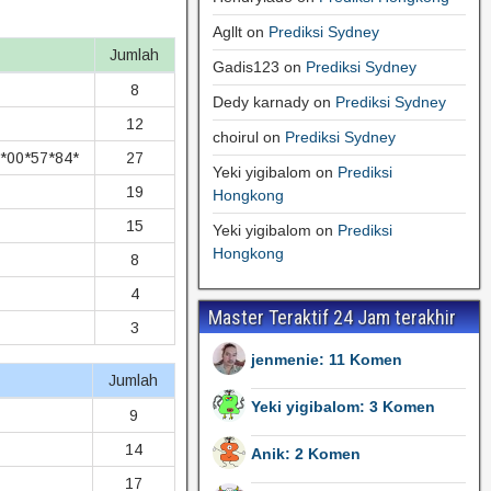
Agllt
on
Prediksi Sydney
Jumlah
Gadis123
on
Prediksi Sydney
8
Dedy karnady
on
Prediksi Sydney
12
choirul
on
Prediksi Sydney
*00*57*84*
27
Yeki yigibalom
on
Prediksi
19
Hongkong
15
Yeki yigibalom
on
Prediksi
Hongkong
8
4
Master Teraktif 24 Jam terakhir
3
jenmenie: 11 Komen
Jumlah
Yeki yigibalom: 3 Komen
9
14
Anik: 2 Komen
17