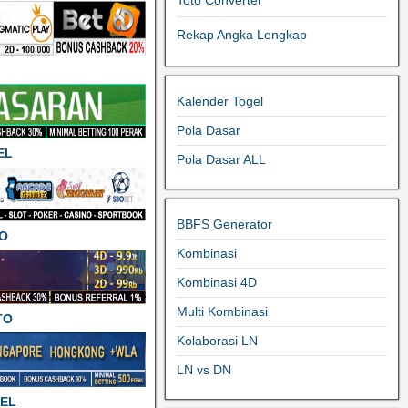
Toto Converter
Rekap Angka Lengkap
Kalender Togel
Pola Dasar
EL
Pola Dasar ALL
BBFS Generator
O
Kombinasi
Kombinasi 4D
Multi Kombinasi
TO
Kolaborasi LN
LN vs DN
EL