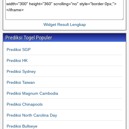
Widget Result Lengkap
Prediksi Togel Populer
Prediksi SGP
Prediksi HK
Prediksi Sydney
Prediksi Taiwan
Prediksi Magnum Cambodia
Prediksi Chinapools
Prediksi North Carolina Day
Prediksi Bullseye