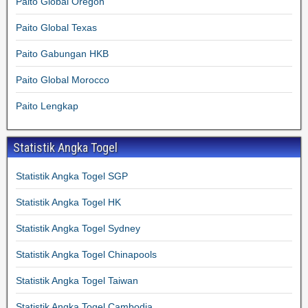
Paito Global Oregon
Paito Global Texas
Paito Gabungan HKB
Paito Global Morocco
Paito Lengkap
Statistik Angka Togel
Statistik Angka Togel SGP
Statistik Angka Togel HK
Statistik Angka Togel Sydney
Statistik Angka Togel Chinapools
Statistik Angka Togel Taiwan
Statistik Angka Togel Cambodia