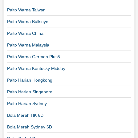
Paito Warna Taiwan
Paito Warna Bullseye
Paito Warna China
Paito Warna Malaysia
Paito Warna German Plus5
Paito Warna Kentucky Midday
Paito Harian Hongkong
Paito Harian Singapore
Paito Harian Sydney
Bola Merah HK 6D
Bola Merah Sydney 6D