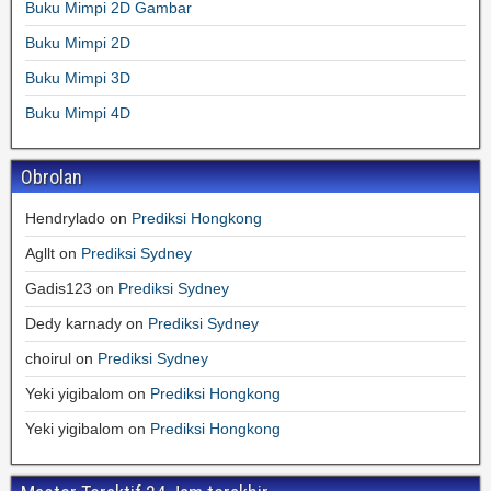
Buku Mimpi 2D Gambar
Buku Mimpi 2D
Buku Mimpi 3D
Buku Mimpi 4D
Obrolan
Hendrylado
on
Prediksi Hongkong
Agllt
on
Prediksi Sydney
Gadis123
on
Prediksi Sydney
Dedy karnady
on
Prediksi Sydney
choirul
on
Prediksi Sydney
Yeki yigibalom
on
Prediksi Hongkong
Yeki yigibalom
on
Prediksi Hongkong