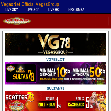
VegasNet Official VegasGroup
LIVE SDY
LIVE SGP
LIVE HK
INFO LOMBA
VG78SLOT
SULTAN78