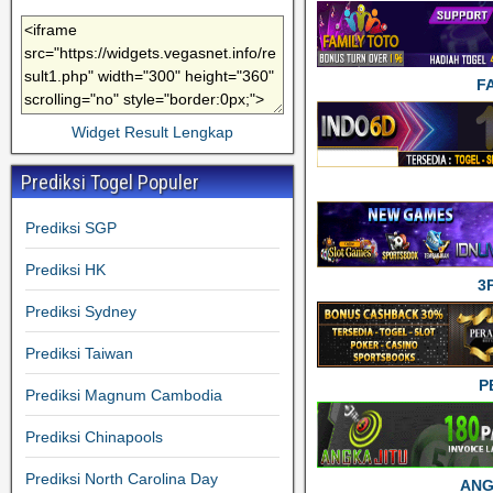
F
Widget Result Lengkap
Prediksi Togel Populer
Prediksi SGP
Prediksi HK
3
Prediksi Sydney
Prediksi Taiwan
P
Prediksi Magnum Cambodia
Prediksi Chinapools
Prediksi North Carolina Day
ANG