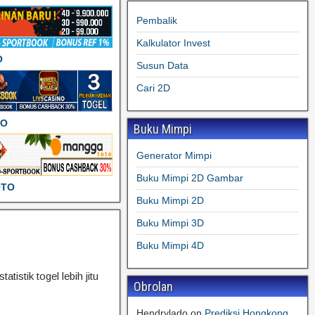
Pembalik
Kalkulator Invest
O
Susun Data
Cari 2D
TO
Buku Mimpi
Generator Mimpi
Buku Mimpi 2D Gambar
TO
Buku Mimpi 2D
Buku Mimpi 3D
Buku Mimpi 4D
istik togel lebih jitu
Obrolan
Hendrylado
on
Prediksi Hongkong