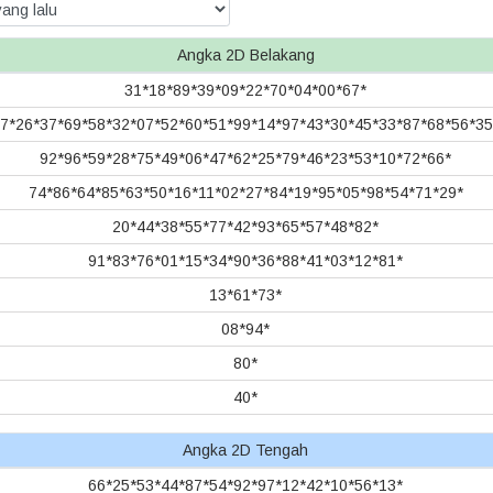
Angka 2D Belakang
31*18*89*39*09*22*70*04*00*67*
7*26*37*69*58*32*07*52*60*51*99*14*97*43*30*45*33*87*68*56*35
92*96*59*28*75*49*06*47*62*25*79*46*23*53*10*72*66*
74*86*64*85*63*50*16*11*02*27*84*19*95*05*98*54*71*29*
20*44*38*55*77*42*93*65*57*48*82*
91*83*76*01*15*34*90*36*88*41*03*12*81*
13*61*73*
08*94*
80*
40*
Angka 2D Tengah
66*25*53*44*87*54*92*97*12*42*10*56*13*