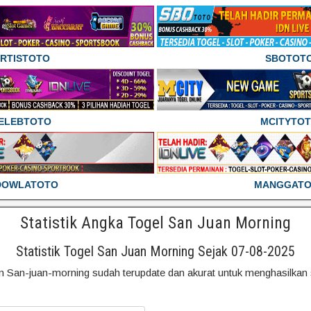
RTISTOTO
SBOTOT
ELEBTOTO
MCITYTO
DOWLATOTO
MANGGATO
Statistik Angka Togel San Juan Morning
Statistik Togel San Juan Morning Sejak 07-08-2025
 San-juan-morning sudah terupdate dan akurat untuk menghasilkan stat