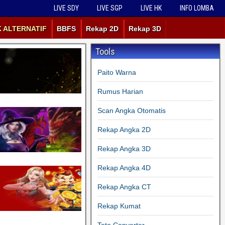
LIVE SDY
LIVE SGP
LIVE HK
INFO LOMBA
K ALTERNATIF
BBFS
Rekap 2D
Rekap 3D
Tools
Paito Warna
Rumus Harian
Scan Angka Otomatis
Rekap Angka 2D
Rekap Angka 3D
Rekap Angka 4D
Rekap Angka CT
Rekap Kumat