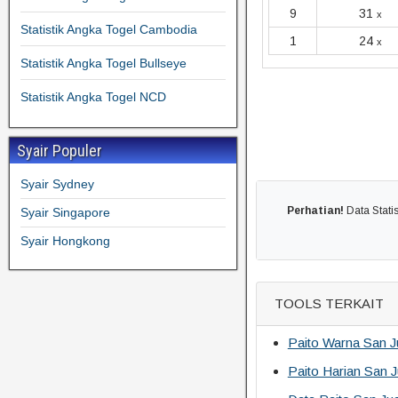
9
31
x
Statistik Angka Togel Cambodia
1
24
x
Statistik Angka Togel Bullseye
Statistik Angka Togel NCD
Syair Populer
Syair Sydney
Perhatian!
Data Stati
Syair Singapore
Syair Hongkong
TOOLS TERKAIT
Paito Warna San J
Paito Harian San 