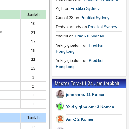
Agllt
on
Prediksi Sydney
Jumlah
Gadis123
on
Prediksi Sydney
10
Dedy karnady
on
Prediksi Sydney
*
21
choirul
on
Prediksi Sydney
17
Yeki yigibalom
on
Prediksi
18
Hongkong
11
Yeki yigibalom
on
Prediksi
Hongkong
13
3
Master Teraktif 24 Jam terakhir
2
jenmenie: 11 Komen
1
1
Yeki yigibalom: 3 Komen
Jumlah
Anik: 2 Komen
13