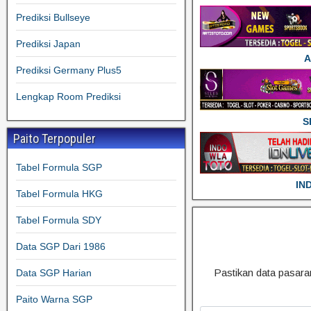
Prediksi Bullseye
Prediksi Japan
A
Prediksi Germany Plus5
Lengkap Room Prediksi
S
Paito Terpopuler
Tabel Formula SGP
IN
Tabel Formula HKG
Tabel Formula SDY
Data SGP Dari 1986
Pastikan data pasaran
Data SGP Harian
Paito Warna SGP