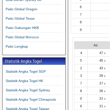
6
Paito Global Oregon
7
Paito Global Texas
8
Paito Gabungan HKB
9
Paito Global Morocco
As
Paito Lengkap
4
47
x
5
45
Statistik Angka Togel
x
2
43
x
Statistik Angka Togel SGP
3
38
x
Statistik Angka Togel HK
7
37
x
Statistik Angka Togel Sydney
8
36
x
0
32
x
Statistik Angka Togel Chinapools
6
31
x
Statistik Angka Togel Taiwan