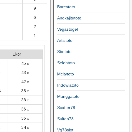
Barcatoto
9
6
Angkajitutoto
2
Vegastogel
1
Artistoto
Sbototo
Ekor
Selebtoto
3
45
x
0
43
x
Mcitytoto
1
42
x
Indowlatoto
4
38
x
Manggatoto
5
38
x
Scatter78
6
36
x
8
36
Sultan78
x
2
34
x
Vg78slot