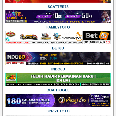
SCATTER78
FAMILYTOTO
BET6D
INDO6D
BUAHTOGEL
3PRIZETOTO