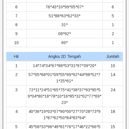
6
76*43*10*99*05*07*
6
7
51*88*63*62*33*
5
8
31*
1
9
08*92*
2
10
60*
1
Hit
Angka 2D Tengah
Jumlah
1
14*74*34*67*88*53*31*97*39*20*
10
2
57*05*68*01*09*55*99*92*44*98*52*7
14
1*25*61*
3
72*11*24*51*65*75*41*38*37*93*95*5
24
9*04*80*18*78*10*16*85*32*02*77*69*
23*
4
40*36*19*03*07*90*00*27*70*28*73*9
18
1*87*62*50*84*83*94*
5
45*58*33*96*49*81*76*17*46*22*66*5
15