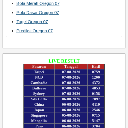
Bola Merah Oregon 07
Pola Dasar Oregon 07
Togel Oregon 07
Prediksi Oregon 07