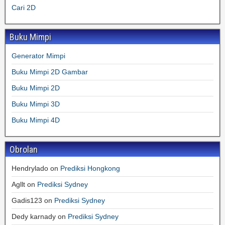
Cari 2D
Buku Mimpi
Generator Mimpi
Buku Mimpi 2D Gambar
Buku Mimpi 2D
Buku Mimpi 3D
Buku Mimpi 4D
Obrolan
Hendrylado
on
Prediksi Hongkong
Agllt
on
Prediksi Sydney
Gadis123
on
Prediksi Sydney
Dedy karnady
on
Prediksi Sydney