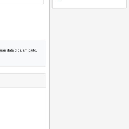
iruan data didalam paito,