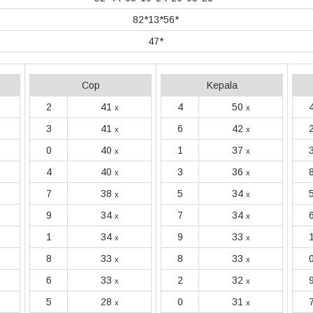
82*13*56*
47*
Cop
Kepala
2
41
4
50
x
x
3
41
6
42
x
x
0
40
1
37
x
x
4
40
3
36
x
x
7
38
5
34
x
x
9
34
7
34
x
x
1
34
9
33
x
x
8
33
8
33
x
x
6
33
2
32
x
x
5
28
0
31
x
x