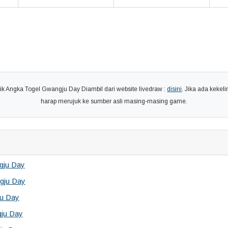
tik Angka Togel Gwangju Day Diambil dari website livedraw :
disini
. Jika ada kekel
harap merujuk ke sumber asli masing-masing game.
gju Day
gju Day
ju Day
ju Day