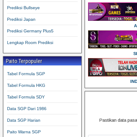
Prediksi Bullseye
Prediksi Japan
A
Prediksi Germany Plus5
Lengkap Room Prediksi
S
Paito Terpopuler
Tabel Formula SGP
IN
Tabel Formula HKG
Tabel Formula SDY
Data SGP Dari 1986
Pastikan data pasa
Data SGP Harian
Paito Warna SGP