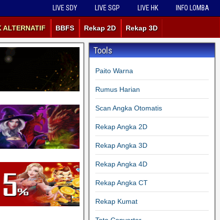
LIVE SDY
LIVE SGP
LIVE HK
INFO LOMBA
K ALTERNATIF
BBFS
Rekap 2D
Rekap 3D
Tools
Paito Warna
Rumus Harian
Scan Angka Otomatis
Rekap Angka 2D
Rekap Angka 3D
Rekap Angka 4D
Rekap Angka CT
Rekap Kumat