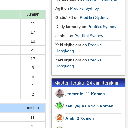
Agllt
on
Prediksi Sydney
Jumlah
Gadis123
on
Prediksi Sydney
11
Dedy karnady
on
Prediksi Sydney
17
choirul
on
Prediksi Sydney
18
Yeki yigibalom
on
Prediksi
*
21
Hongkong
17
Yeki yigibalom
on
Prediksi
Hongkong
5
5
Master Teraktif 24 Jam terakhir
1
jenmenie: 11 Komen
2
Yeki yigibalom: 3 Komen
Jumlah
11
Anik: 2 Komen
20