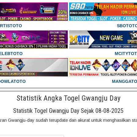
RTISTOTO
SBOTOT
ELEBTOTO
MCITYTO
DOWLATOTO
MANGGATO
Statistik Angka Togel Gwangju Day
Statistik Togel Gwangju Day Sejak 08-08-2025
ran Gwangju-day sudah terupdate dan akurat untuk menghasilkan statist