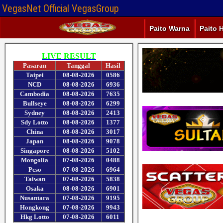
VegasNet Official VegasGroup
Paito Warna
Paito 