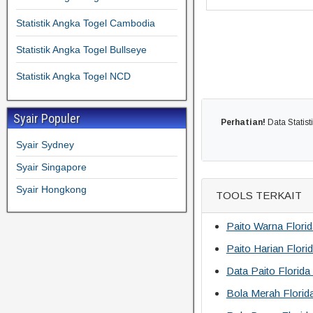
Statistik Angka Togel Cambodia
Statistik Angka Togel Bullseye
Statistik Angka Togel NCD
Syair Populer
Perhatian!
Data Statist
Syair Sydney
Syair Singapore
Syair Hongkong
TOOLS TERKAIT
Paito Warna Flori
Paito Harian Flori
Data Paito Florida
Bola Merah Florid