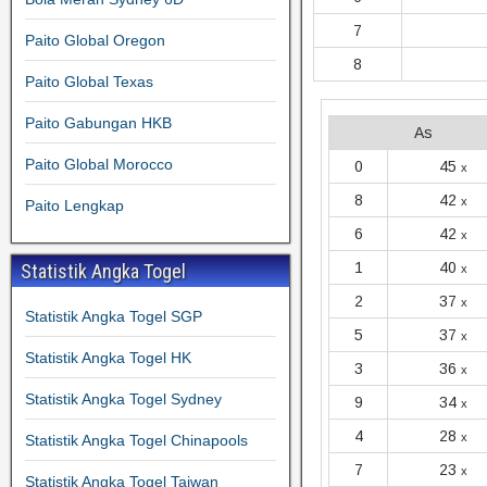
7
Paito Global Oregon
8
Paito Global Texas
Paito Gabungan HKB
As
Paito Global Morocco
0
45
x
8
42
x
Paito Lengkap
6
42
x
1
40
Statistik Angka Togel
x
2
37
x
Statistik Angka Togel SGP
5
37
x
Statistik Angka Togel HK
3
36
x
Statistik Angka Togel Sydney
9
34
x
4
28
x
Statistik Angka Togel Chinapools
7
23
x
Statistik Angka Togel Taiwan