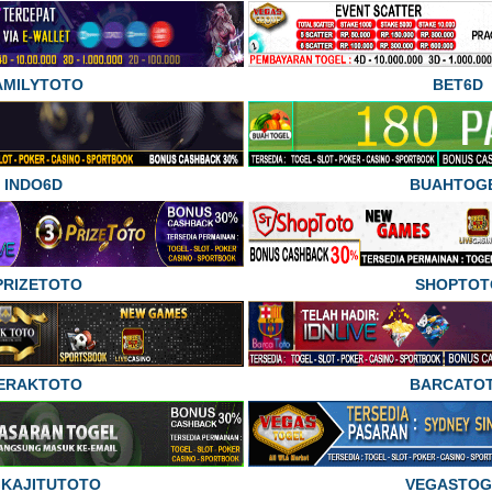
AMILYTOTO
BET6D
INDO6D
BUAHTOG
PRIZETOTO
SHOPTOT
ERAKTOTO
BARCATO
KAJITUTOTO
VEGASTOG