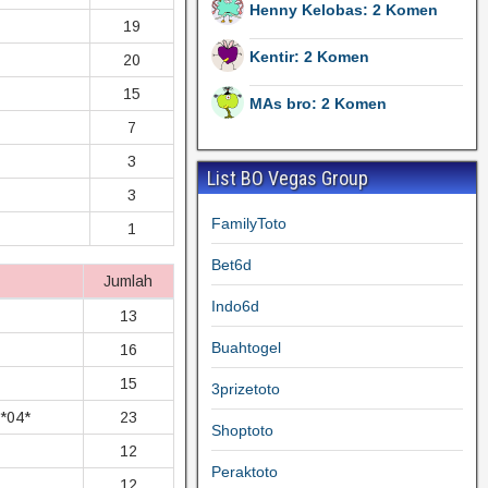
Henny Kelobas: 2 Komen
19
Kentir: 2 Komen
20
15
MAs bro: 2 Komen
7
3
List BO Vegas Group
3
FamilyToto
1
Bet6d
Jumlah
Indo6d
13
Buahtogel
16
15
3prizetoto
*04*
23
Shoptoto
12
Peraktoto
12