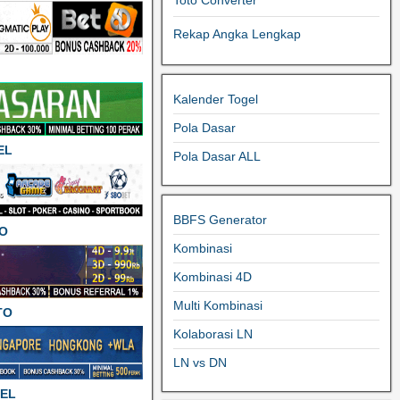
Toto Converter
Rekap Angka Lengkap
Kalender Togel
Pola Dasar
EL
Pola Dasar ALL
BBFS Generator
O
Kombinasi
Kombinasi 4D
Multi Kombinasi
TO
Kolaborasi LN
LN vs DN
EL