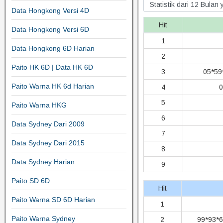
Data Hongkong Versi 4D
Hit
Data Hongkong Versi 6D
1
Data Hongkong 6D Harian
2
Paito HK 6D | Data HK 6D
3
05*59
Paito Warna HK 6d Harian
4
0
5
Paito Warna HKG
6
Data Sydney Dari 2009
7
Data Sydney Dari 2015
8
Data Sydney Harian
9
Paito SD 6D
Hit
Paito Warna SD 6D Harian
1
Paito Warna Sydney
2
99*93*6