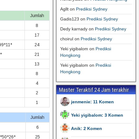
Agllt
on
Prediksi Sydney
Jumlah
Gadis123
on
Prediksi Sydney
8
Dedy karnady
on
Prediksi Sydney
17
choirul
on
Prediksi Sydney
99*11*
24
Yeki yigibalom
on
Prediksi
*
21
Hongkong
13
Yeki yigibalom
on
Prediksi
Hongkong
8
4
Master Teraktif 24 Jam terakhir
2
jenmenie: 11 Komen
1
Yeki yigibalom: 3 Komen
Jumlah
6
Anik: 2 Komen
*50*26*
25