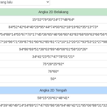
Angka 2D Belakang
15*32*79*30*24*77*48*64*
84*52*42*04*40*29*95*44*74*00*02*18*19*82*35*13*73*
*54*88*14*55*67*70*17*45*36*65*46*06*80*43*83*68*09*63*66*56*
7*16*96*71*39*87*91*90*62*85*81*72*10*12*20*37*93*53*22*27*98
94*86*69*51*38*03*89*49*08*01*58*33*26*
34*41*23*57*47*78*31*21*
75*28*25*92*
76*60*
50*
Angka 2D Tengah
58*15*20*61*48*41*
4*39*40*49*14*34*89*27*47*05*86*36*94*46*42*21*95*06*88*31*32