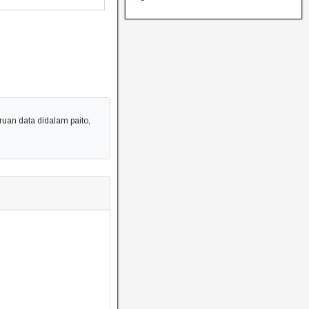
iruan data didalam paito,