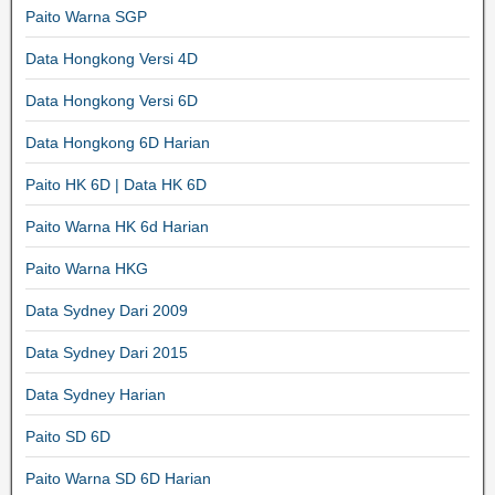
Paito Warna SGP
Data Hongkong Versi 4D
Data Hongkong Versi 6D
Data Hongkong 6D Harian
Paito HK 6D | Data HK 6D
Paito Warna HK 6d Harian
Paito Warna HKG
Data Sydney Dari 2009
Data Sydney Dari 2015
Data Sydney Harian
Paito SD 6D
Paito Warna SD 6D Harian