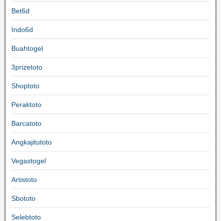
Bet6d
Indo6d
Buahtogel
3prizetoto
Shoptoto
Peraktoto
Barcatoto
Angkajitutoto
Vegastogel
Artistoto
Sbototo
Selebtoto