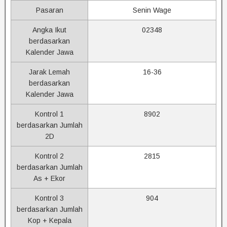
Pasaran
Senin Wage
Angka Ikut
02348
berdasarkan
Kalender Jawa
Jarak Lemah
16-36
berdasarkan
Kalender Jawa
Kontrol 1
8902
berdasarkan Jumlah
2D
Kontrol 2
2815
berdasarkan Jumlah
As + Ekor
Kontrol 3
904
berdasarkan Jumlah
Kop + Kepala