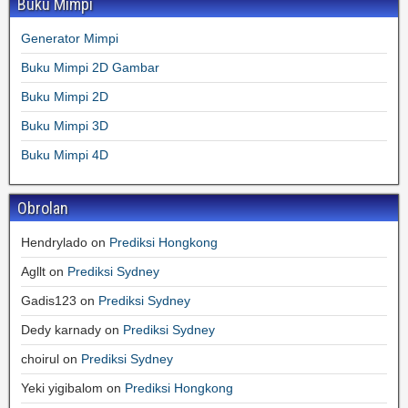
Buku Mimpi
Generator Mimpi
Buku Mimpi 2D Gambar
Buku Mimpi 2D
Buku Mimpi 3D
Buku Mimpi 4D
Obrolan
Hendrylado
on
Prediksi Hongkong
Agllt
on
Prediksi Sydney
Gadis123
on
Prediksi Sydney
Dedy karnady
on
Prediksi Sydney
choirul
on
Prediksi Sydney
Yeki yigibalom
on
Prediksi Hongkong