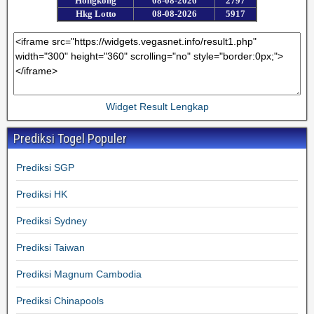
Widget Result Lengkap
Prediksi Togel Populer
Prediksi SGP
Prediksi HK
Prediksi Sydney
Prediksi Taiwan
Prediksi Magnum Cambodia
Prediksi Chinapools