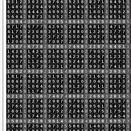
8
3
1
2
3
3
0
2
3
5
8
7
6
6
3
5
2
3
8
2
8
2
7
1
8
6
4
9
1
1
1
4
8
0
8
0
2
9
4
4
9
9
5
2
7
9
5
4
9
4
1
3
2
5
7
6
8
3
3
6
6
0
4
5
9
4
4
4
1
5
4
9
9
5
5
2
0
5
1
6
1
6
0
1
1
5
6
6
2
8
5
6
6
4
1
9
8
7
3
1
5
9
5
2
7
3
6
5
2
7
8
4
9
4
4
8
5
1
9
1
1
3
9
4
4
3
5
7
7
5
8
2
8
5
4
8
9
4
5
9
4
9
3
5
8
8
2
5
0
5
8
7
1
7
8
5
7
7
7
5
4
3
9
5
5
2
6
4
1
5
6
8
1
0
1
4
7
1
6
7
4
1
7
5
3
2
3
0
8
8
3
9
1
3
4
2
8
8
0
8
1
3
2
6
8
3
7
7
7
5
4
1
6
7
4
6
2
5
2
7
3
7
2
7
9
5
5
0
4
4
0
9
3
7
1
5
6
8
9
8
1
2
0
6
6
3
5
8
8
7
7
0
9
7
7
2
7
2
8
1
7
9
3
6
9
6
4
6
3
9
3
5
8
7
6
6
7
3
8
2
5
3
8
0
8
7
4
6
8
5
2
3
8
7
6
6
4
9
1
1
1
4
2
8
1
1
4
2
9
2
9
1
8
9
8
5
6
2
0
2
7
9
0
5
5
3
6
1
9
1
6
4
9
4
4
5
1
7
1
8
0
5
6
3
9
4
2
3
9
3
6
3
6
7
4
1
2
3
2
5
5
5
3
7
1
1
1
2
6
8
3
1
5
8
4
5
2
4
4
8
7
8
7
1
8
9
0
7
3
1
1
0
8
8
7
1
5
7
2
9
2
3
3
1
4
7
9
0
2
2
9
9
3
4
7
7
4
1
8
9
1
3
6
2
8
9
3
2
9
2
1
1
3
1
4
0
8
6
8
5
4
8
7
8
6
3
9
3
4
7
1
8
1
7
8
4
2
5
6
2
5
1
9
1
1
6
1
7
0
7
3
1
6
0
6
8
2
8
2
1
8
8
4
8
3
0
8
2
6
8
8
5
0
7
7
4
0
1
0
1
3
0
4
5
9
0
3
1
3
4
8
5
0
7
7
1
0
6
4
1
6
4
9
6
6
9
1
2
7
9
4
6
1
1
2
8
9
7
0
7
7
7
4
5
9
1
1
7
4
2
8
1
6
4
1
7
1
6
2
8
4
6
8
6
5
4
6
3
3
6
6
2
1
0
1
7
1
9
6
6
7
4
6
7
4
8
6
8
3
2
2
6
6
6
3
2
8
1
4
5
8
2
3
9
3
2
2
7
4
2
2
9
8
7
6
6
7
9
0
9
6
0
9
4
4
0
1
8
7
6
3
7
6
5
2
6
3
0
9
9
9
6
2
7
9
7
0
8
1
9
9
5
6
1
7
6
4
7
6
4
3
8
0
1
1
0
8
6
9
6
3
7
5
2
7
2
2
4
4
8
5
9
7
5
3
1
7
5
4
9
2
7
9
3
3
5
7
4
8
3
3
2
2
7
9
1
6
2
5
7
5
4
0
8
8
2
4
5
4
9
3
5
8
0
8
2
4
1
9
1
9
6
1
4
5
4
1
2
2
4
8
8
2
8
1
6
9
5
7
3
3
5
4
0
4
7
2
5
4
9
8
7
3
2
5
5
8
6
1
7
1
4
6
3
9
7
0
5
5
1