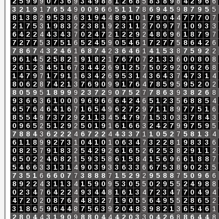
2
5
9
9
9
0
7
3
6
9
3
4
9
8
8
1
2
6
8
5
8
3
8
9
8
4
2
9
6
6
3
2
1
9
1
7
6
5
4
9
0
0
9
6
6
5
1
1
7
8
6
9
4
5
9
8
7
9
5
5
8
1
3
8
2
9
5
3
3
6
3
1
9
4
4
8
9
1
0
1
7
9
0
4
4
7
7
7
0
7
2
1
7
5
3
1
9
8
3
2
2
3
8
1
9
2
3
1
1
2
7
0
9
7
7
1
0
9
3
3
6
4
2
2
4
4
3
4
3
7
0
2
4
7
2
1
2
2
9
2
4
8
6
9
6
1
8
7
9
7
7
2
7
7
5
3
7
5
1
6
5
2
4
5
9
0
5
4
6
1
7
2
7
7
5
8
6
4
2
6
7
8
6
7
4
3
2
4
6
1
6
8
7
4
2
3
6
4
6
1
4
1
5
3
8
7
5
9
2
2
9
6
1
4
5
2
5
8
2
1
9
1
8
2
1
7
6
7
0
7
2
1
3
3
6
0
0
8
0
8
2
6
1
2
3
4
5
1
6
7
3
4
4
2
6
9
1
2
5
7
5
0
2
9
2
0
6
2
6
8
1
4
7
9
7
1
7
9
1
1
6
3
4
2
6
9
5
3
1
4
3
6
4
3
7
4
7
3
1
4
8
0
6
2
8
7
4
2
1
3
7
6
9
0
9
9
1
7
6
4
7
8
5
9
5
9
5
2
0
2
8
0
5
9
5
1
8
9
9
9
2
3
7
2
9
0
7
5
2
7
7
8
6
3
9
3
8
2
6
8
9
3
6
6
3
6
1
0
0
0
9
6
9
6
6
6
4
2
4
6
5
1
2
3
5
6
8
8
5
4
6
5
7
6
4
6
4
1
6
7
1
6
5
4
9
6
2
7
2
9
7
1
1
8
9
7
7
5
1
6
8
5
5
4
9
7
3
7
2
9
2
1
1
3
4
5
4
7
9
7
1
5
3
0
3
3
7
8
4
3
0
9
6
5
2
5
1
2
9
2
5
0
1
9
1
6
1
6
6
3
2
4
2
7
9
9
7
5
9
5
7
8
8
4
3
6
2
2
2
4
6
7
2
2
4
4
3
3
7
1
1
0
5
2
7
5
8
1
3
4
6
1
1
8
9
9
2
7
3
1
0
4
1
0
1
0
6
3
4
7
3
2
2
8
1
9
8
3
3
6
0
8
2
5
7
9
1
8
3
2
5
4
2
9
2
6
1
6
5
2
6
2
5
3
8
2
9
1
1
2
6
5
0
2
2
4
6
8
2
1
5
9
3
5
8
6
1
5
8
4
1
5
6
9
6
6
1
8
8
7
5
4
6
6
3
3
1
3
1
4
9
0
3
9
3
3
6
3
3
6
6
7
5
3
8
9
0
2
3
5
7
3
5
1
6
6
6
0
7
7
3
8
8
8
7
1
5
2
9
2
9
5
8
8
7
5
0
9
6
6
8
9
2
2
4
3
1
1
3
4
1
5
9
0
9
5
3
0
5
5
0
2
9
5
5
2
4
9
8
8
0
2
3
4
7
6
4
2
2
4
9
3
4
4
8
1
6
1
3
4
7
2
3
4
7
7
0
4
9
4
4
7
2
0
2
0
8
7
6
4
4
8
5
2
7
1
9
0
5
5
6
4
9
5
5
2
8
6
5
2
3
1
8
6
5
9
6
4
4
8
7
5
6
3
9
2
0
4
8
3
9
8
2
1
3
6
5
4
6
1
2
8
0
4
4
3
1
9
0
9
8
8
0
4
4
4
2
0
3
3
0
4
2
6
8
8
6
4
4
8