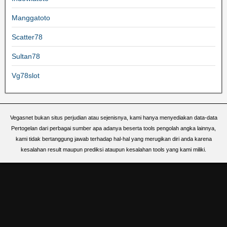
Manggatoto
Scatter78
Sultan78
Vg78slot
Vegasnet bukan situs perjudian atau sejenisnya, kami hanya menyediakan data-data
Pertogelan dari perbagai sumber apa adanya beserta tools pengolah angka lainnya,
kami tidak bertanggung jawab terhadap hal-hal yang merugikan diri anda karena
kesalahan result maupun prediksi ataupun kesalahan tools yang kami miliki.