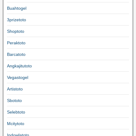
Buahtogel
3prizetoto
Shoptoto
Peraktoto
Barcatoto
Angkajitutoto
Vegastogel
Artistoto
Sbototo
Selebtoto
Mcitytoto
Indowlatoto