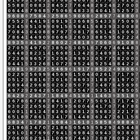
0
1
0
9
9
1
9
8
3
2
0
7
6
8
5
4
6
8
7
6
2
7
7
0
7
7
6
2
8
1
5
5
8
8
7
0
8
8
3
2
8
4
5
2
7
7
6
4
4
8
2
9
2
4
6
2
7
0
0
0
0
6
4
4
8
7
9
6
8
5
7
5
0
6
6
4
8
3
3
6
4
0
4
1
5
5
2
5
7
3
9
6
0
8
8
7
5
8
4
3
2
5
8
6
5
9
0
6
0
6
2
8
9
7
7
4
8
8
0
8
7
5
5
2
7
4
4
1
9
1
0
9
1
9
1
3
6
6
8
5
5
4
3
3
6
7
5
0
9
9
9
3
4
5
9
5
1
0
9
9
0
9
1
5
6
5
8
4
1
5
6
8
3
9
3
3
0
0
8
8
7
0
8
4
3
0
4
0
8
8
9
7
9
7
7
0
8
1
7
8
6
5
1
4
5
1
0
6
6
3
7
8
6
4
1
4
4
9
0
9
0
6
6
6
3
2
6
0
3
3
8
8
5
9
5
6
2
2
2
4
8
9
3
5
8
4
1
9
2
2
8
6
0
2
2
4
8
1
8
9
7
0
6
0
6
9
1
0
8
8
2
7
0
5
5
4
9
7
0
7
3
8
5
0
5
3
0
5
1
6
3
7
6
7
4
6
4
4
8
3
6
4
4
8
3
8
2
3
1
4
1
6
6
8
5
1
3
4
2
6
3
4
8
9
8
1
0
9
9
9
7
2
3
6
9
9
6
5
7
3
5
2
5
6
2
9
9
9
3
3
0
5
7
7
5
8
2
0
0
0
9
4
4
1
5
3
3
2
6
8
1
0
7
2
9
9
5
2
4
6
5
2
5
4
9
8
4
2
2
4
9
0
8
1
9
9
7
3
2
5
5
4
6
9
6
1
9
1
7
8
8
5
2
2
4
9
9
0
6
6
0
2
2
9
2
5
6
9
9
9
4
5
6
9
6
1
5
0
4
4
0
2
6
1
7
7
1
7
9
7
0
5
1
2
3
8
8
1
6
7
3
0
1
6
7
8
6
9
3
3
1
8
8
7
6
1
9
7
0
7
8
8
9
4
4
2
9
6
8
5
0
2
6
2
8
5
0
7
9
7
3
4
8
7
6
4
5
6
9
6
4
9
7
2
9
2
9
4
2
6
5
0
2
6
8
3
5
4
7
2
5
3
5
1
6
7
6
5
0
5
6
4
2
9
2
2
4
3
7
1
1
8
4
9
4
5
1
6
4
1
1
4
6
3
9
3
5
1
8
9
3
6
7
8
6
6
7
8
8
7
8
4
1
0
1
2
0
7
7
5
5
0
9
1
1
7
1
7
4
2
9
3
0
2
2
2
6
5
6
2
8
7
5
9
5
6
0
0
4
4
4
1
7
0
7
7
4
7
8
6
6
0
0
1
1
8
1
3
4
7
8
3
6
0
6
8
8
1
2
3
5
6
8
3
2
2
2
1
7
8
6
5
1
8
9
7
8
6
1
7
3
4
1
7
8
1
4
4
8
3
6
3
4
7
2
6
1
1
5
6
6
8
3
4
7
1
7
8
2
1
1
6
8
4
3
1
6
1
0
1
5
8
5
8
4
9
8
8
4
3
2
1
9
6
6
3
4
7
0
7
2
1
8
6
5
0
5
4
5
9
5
9
2
9
2
4
5
4
4
8
0
9
1
0
1
8
7
6
9
6
7
9
4
1
5
6
9
8
4
3
0
9
4
3
7
9
3
8
0
8
7
0
6
0
6
0
2
9
1
1
1
0
6
9
6
7
4
4
3
7
3
0
8
7
6
0
9
2
4
6