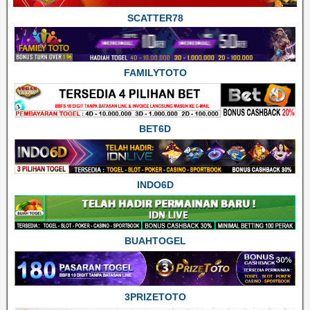
SCATTER78
FAMILYTOTO
BET6D
INDO6D
BUAHTOGEL
3PRIZETOTO