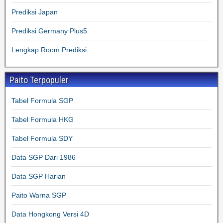
Prediksi Japan
Prediksi Germany Plus5
Lengkap Room Prediksi
Paito Terpopuler
Tabel Formula SGP
Tabel Formula HKG
Tabel Formula SDY
Data SGP Dari 1986
Data SGP Harian
Paito Warna SGP
Data Hongkong Versi 4D