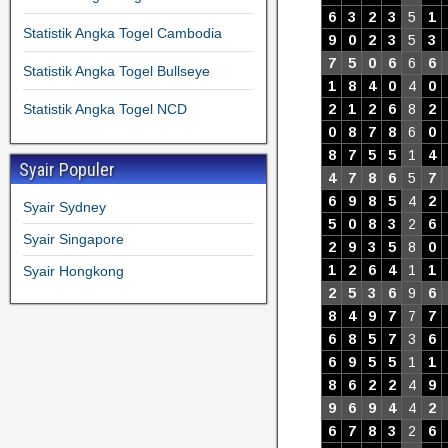
6
3
2
3
5
1
Statistik Angka Togel Cambodia
9
0
2
3
5
3
7
5
0
6
6
6
Statistik Angka Togel Bullseye
1
8
4
0
4
0
Statistik Angka Togel NCD
2
1
2
6
8
2
0
8
7
8
6
0
8
7
5
5
1
4
Syair Populer
4
7
8
6
5
7
6
9
8
5
4
2
Syair Sydney
5
0
8
3
2
6
Syair Singapore
2
9
3
5
8
0
1
2
6
4
1
1
Syair Hongkong
2
5
3
6
9
6
8
4
9
7
7
7
6
8
5
7
3
6
6
9
5
5
1
1
8
6
2
2
4
9
9
6
9
4
4
2
6
7
8
3
2
6