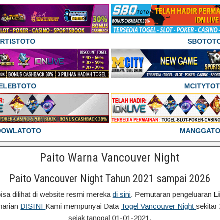
RTISTOTO
SBOTOT
ELEBTOTO
MCITYTO
DOWLATOTO
MANGGATO
Paito Warna Vancouver Night
Paito Vancouver Night Tahun 2021 sampai 2026
isa dilihat di website resmi mereka
di sini
. Pemutaran pengeluaran
L
 harian
DISINI
Kami mempunyai Data
Togel Vancouver Night
sekitar
sejak tanggal 01-01-2021.