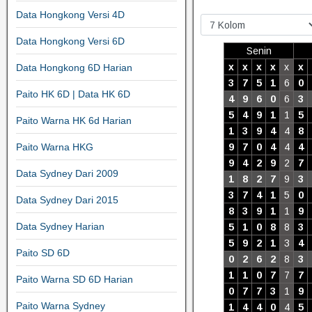
Data Hongkong Versi 4D
Data Hongkong Versi 6D
Senin
x
x
x
x
x
x
Data Hongkong 6D Harian
3
7
5
1
6
0
Paito HK 6D | Data HK 6D
4
9
6
0
6
3
5
4
9
1
1
5
Paito Warna HK 6d Harian
1
3
9
4
4
8
Paito Warna HKG
9
7
0
4
4
4
9
4
2
9
2
7
Data Sydney Dari 2009
1
8
2
7
9
3
3
7
4
1
5
0
Data Sydney Dari 2015
8
3
9
1
1
9
Data Sydney Harian
5
1
0
8
8
3
5
9
2
1
3
4
Paito SD 6D
0
2
6
2
8
3
1
1
0
7
7
7
Paito Warna SD 6D Harian
0
7
7
3
1
9
Paito Warna Sydney
1
4
4
0
4
5