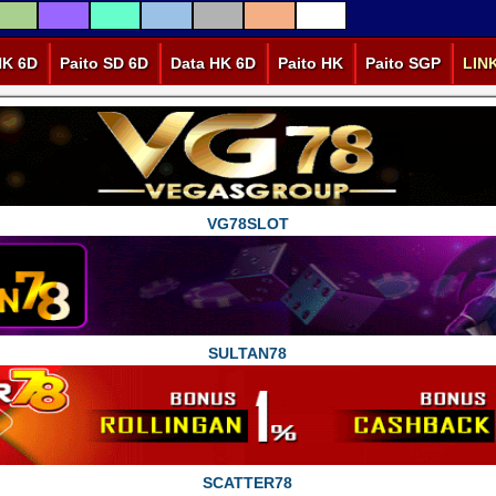
HK 6D
Paito SD 6D
Data HK 6D
Paito HK
Paito SGP
LIN
VG78SLOT
SULTAN78
SCATTER78