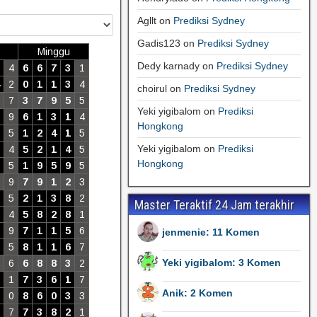
Agllt
on
Prediksi Sydney
Gadis123
on
Prediksi Sydney
Minggu
Dedy karnady
on
Prediksi Sydney
4
6
6
7
3
1
2
0
1
1
3
4
choirul
on
Prediksi Sydney
7
3
7
9
5
5
Yeki yigibalom
on
Prediksi
9
6
1
3
1
4
Hongkong
5
1
2
4
1
5
Yeki yigibalom
on
Prediksi
4
5
2
1
4
5
Hongkong
5
1
9
5
9
5
9
7
9
1
2
3
5
2
1
3
8
2
Master Teraktif 24 Jam terakhir
4
5
8
2
8
1
9
7
1
1
5
6
jenmenie: 11 Komen
5
8
1
1
6
7
Yeki yigibalom: 3 Komen
6
6
8
8
3
2
1
7
3
6
1
7
Anik: 2 Komen
0
8
6
0
3
3
7
7
3
8
2
1