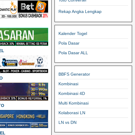
Toto Converter
Rekap Angka Lengkap
Kalender Togel
Pola Dasar
EL
Pola Dasar ALL
BBFS Generator
O
Kombinasi
Kombinasi 4D
Multi Kombinasi
TO
Kolaborasi LN
LN vs DN
EL