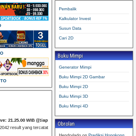
Pembalik
Kalkulator Invest
O
Susun Data
Cari 2D
TO
Buku Mimpi
Generator Mimpi
Buku Mimpi 2D Gambar
TO
Buku Mimpi 2D
Buku Mimpi 3D
Buku Mimpi 4D
ive: 21.25.00 WIB ((tiap
Obrolan
 2042 result yang tercatat
Hendrylado
on
Prediksi Hongkong