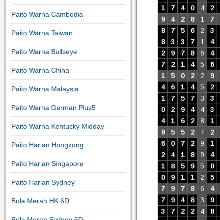
1
7
4
0
4
2
Paito Warna Cambodia
9
4
2
8
1
7
8
7
5
6
2
3
Paito Warna Taiwan
8
3
3
7
1
4
Paito Warna Bullseye
2
9
7
8
6
4
7
2
1
4
5
6
Paito Warna China
1
5
0
2
2
9
4
6
1
4
5
2
Paito Warna Malaysia
1
7
5
7
3
3
Paito Warna German Plus5
0
2
9
4
4
3
4
1
6
2
8
1
Paito Warna Kentucky Midday
9
5
5
2
7
2
6
0
7
2
9
1
Paito Harian Hongkong
2
4
1
8
9
4
Paito Harian Singapore
1
8
5
9
5
0
0
9
1
1
2
5
Paito Harian Sydney
7
9
7
8
6
4
7
9
4
8
3
9
Bola Merah HK 6D
3
7
2
2
4
8
Bola Merah Sydney 6D