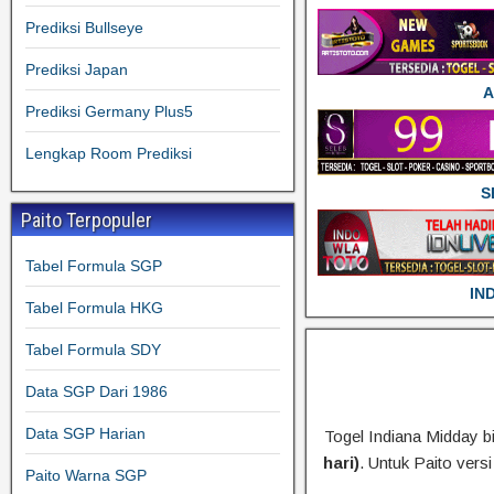
Prediksi Bullseye
Prediksi Japan
A
Prediksi Germany Plus5
Lengkap Room Prediksi
S
Paito Terpopuler
Tabel Formula SGP
IN
Tabel Formula HKG
Tabel Formula SDY
Data SGP Dari 1986
Data SGP Harian
Togel Indiana Midday bi
hari)
. Untuk Paito vers
Paito Warna SGP