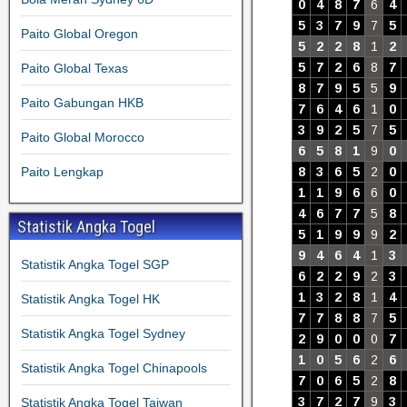
0
4
8
7
6
4
5
3
7
9
7
5
Paito Global Oregon
5
2
2
8
1
2
5
7
2
6
8
7
Paito Global Texas
8
7
9
5
5
9
Paito Gabungan HKB
7
6
4
6
1
0
3
9
2
5
7
5
Paito Global Morocco
6
5
8
1
9
0
Paito Lengkap
8
3
6
5
2
0
1
1
9
6
6
0
4
6
7
7
5
8
Statistik Angka Togel
5
1
9
9
9
2
9
4
6
4
1
3
Statistik Angka Togel SGP
6
2
2
9
2
3
1
3
2
8
1
4
Statistik Angka Togel HK
7
7
8
8
7
5
Statistik Angka Togel Sydney
2
9
0
0
0
7
1
0
5
6
2
6
Statistik Angka Togel Chinapools
7
0
6
5
2
8
3
7
2
7
9
3
Statistik Angka Togel Taiwan