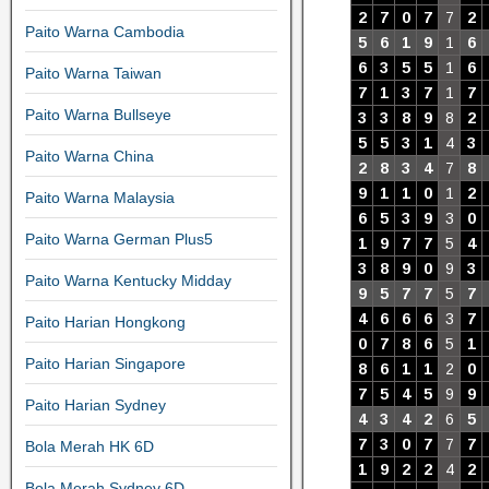
2
7
0
7
7
2
Paito Warna Cambodia
5
6
1
9
1
6
6
3
5
5
1
6
Paito Warna Taiwan
7
1
3
7
1
7
Paito Warna Bullseye
3
3
8
9
8
2
5
5
3
1
4
3
Paito Warna China
2
8
3
4
7
8
9
1
1
0
1
2
Paito Warna Malaysia
6
5
3
9
3
0
Paito Warna German Plus5
1
9
7
7
5
4
3
8
9
0
9
3
Paito Warna Kentucky Midday
9
5
7
7
5
7
4
6
6
6
3
7
Paito Harian Hongkong
0
7
8
6
5
1
Paito Harian Singapore
8
6
1
1
2
0
7
5
4
5
9
9
Paito Harian Sydney
4
3
4
2
6
5
7
3
0
7
7
7
Bola Merah HK 6D
1
9
2
2
4
2
Bola Merah Sydney 6D