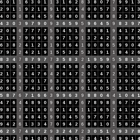
6
0
1
1
6
3
0
1
1
3
1
6
2
8
3
8
0
7
7
9
9
1
3
2
9
1
1
9
2
1
8
9
1
9
9
4
4
0
0
5
7
3
7
5
1
3
4
0
0
0
8
4
4
5
9
4
0
8
0
8
4
8
8
9
8
2
3
9
2
4
3
0
3
9
7
9
0
9
3
6
5
9
5
9
6
4
5
9
8
3
9
7
2
0
6
6
7
7
7
7
5
5
4
5
1
6
8
5
8
1
9
4
1
7
2
2
1
6
7
9
9
9
9
9
9
7
1
9
1
3
2
4
2
6
3
8
8
5
6
3
8
2
4
1
2
8
1
9
9
6
4
1
0
0
8
6
5
9
9
0
4
7
9
2
2
4
2
1
9
1
5
5
3
2
5
3
1
9
1
1
8
4
2
6
8
3
4
7
8
7
9
7
7
3
5
8
3
2
1
9
5
9
5
5
8
1
3
8
5
0
5
2
1
3
5
8
8
4
5
8
4
0
0
9
0
9
5
3
7
0
2
1
7
8
1
4
7
6
4
2
6
4
7
2
0
1
4
7
2
5
1
0
6
2
9
9
9
8
0
1
7
8
3
3
0
8
8
5
9
6
1
7
3
9
5
5
0
6
6
3
7
4
3
1
4
0
9
6
3
9
1
6
0
5
5
9
1
6
6
5
8
7
6
7
1
6
6
3
9
9
6
3
9
8
8
0
4
4
1
0
4
1
4
7
6
4
4
8
9
0
9
9
4
8
7
6
7
8
9
8
8
6
7
7
4
9
8
8
7
8
1
6
0
6
0
1
4
6
1
1
3
6
5
2
4
1
4
2
8
8
9
8
4
8
4
5
9
9
0
4
5
9
9
7
6
7
4
2
1
5
4
9
4
2
6
1
3
3
4
7
0
9
4
2
6
8
8
1
0
1
5
8
2
4
6
2
5
7
4
8
7
2
9
3
2
4
7
2
3
0
5
1
6
9
3
7
8
2
3
7
1
9
1
0
0
0
8
1
6
5
2
3
4
1
5
6
9
9
1
4