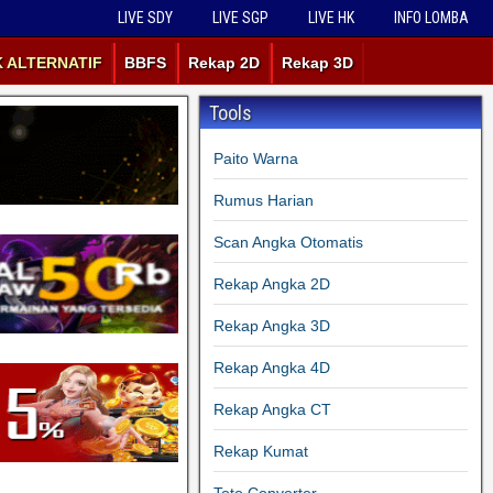
LIVE SDY
LIVE SGP
LIVE HK
INFO LOMBA
K ALTERNATIF
BBFS
Rekap 2D
Rekap 3D
Tools
Paito Warna
Rumus Harian
Scan Angka Otomatis
Rekap Angka 2D
Rekap Angka 3D
Rekap Angka 4D
Rekap Angka CT
Rekap Kumat