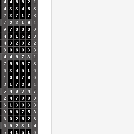
4
4
8
8
2
1
4
3
3
4
8
3
2
3
7
1
7
8
7
2
3
1
9
1
9
7
0
0
0
0
4
0
1
6
2
8
4
3
2
9
2
2
8
0
6
0
3
3
4
4
8
7
3
1
7
5
5
5
7
3
6
3
4
5
1
6
1
0
8
7
8
6
3
1
7
2
8
1
5
4
8
3
4
7
2
4
7
9
8
8
6
1
3
0
3
3
9
8
6
7
5
3
6
0
2
6
2
8
6
5
2
3
1
4
5
4
1
5
1
6