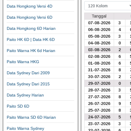
Data Hongkong Versi 4D
Tanggal
Data Hongkong Versi 6D
07-08-2026
3
Data Hongkong 6D Harian
06-08-2026
4
05-08-2026
3
Paito HK 6D | Data HK 6D
04-08-2026
0
03-08-2026
2
Paito Warna HK 6d Harian
02-08-2026
6
Paito Warna HKG
01-08-2026
6
31-07-2026
8
Data Sydney Dari 2009
30-07-2026
2
29-07-2026
0
Data Sydney Dari 2015
28-07-2026
3
Data Sydney Harian
27-07-2026
8
26-07-2026
9
Paito SD 6D
25-07-2026
8
24-07-2026
5
Paito Warna SD 6D Harian
23-07-2026
3
Paito Warna Sydney
22-07-2026
6