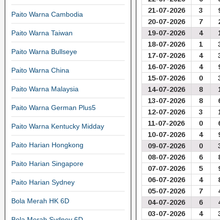
21-07-2026
3
Paito Warna Cambodia
20-07-2026
7
Paito Warna Taiwan
19-07-2026
4
18-07-2026
1
Paito Warna Bullseye
17-07-2026
4
16-07-2026
4
Paito Warna China
15-07-2026
0
Paito Warna Malaysia
14-07-2026
8
13-07-2026
8
Paito Warna German Plus5
12-07-2026
3
11-07-2026
0
Paito Warna Kentucky Midday
10-07-2026
4
Paito Harian Hongkong
09-07-2026
0
08-07-2026
6
Paito Harian Singapore
07-07-2026
5
06-07-2026
4
Paito Harian Sydney
05-07-2026
7
Bola Merah HK 6D
04-07-2026
6
03-07-2026
4
Bola Merah Sydney 6D