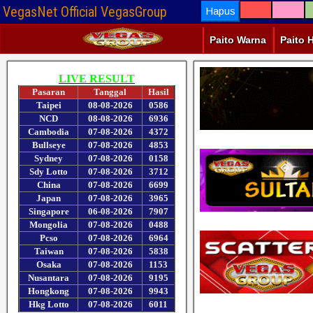
VegasNet Official VegasGroup
Hapus
Paito Warna
Paito 