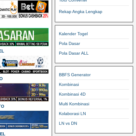
Toto Converter
Rekap Angka Lengkap
Kalender Togel
Pola Dasar
EL
Pola Dasar ALL
BBFS Generator
O
Kombinasi
Kombinasi 4D
Multi Kombinasi
TO
Kolaborasi LN
LN vs DN
EL