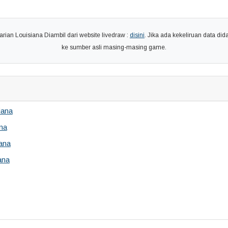
rian Louisiana Diambil dari website livedraw :
disini
. Jika ada kekeliruan data di
ke sumber asli masing-masing game.
iana
na
ana
ana