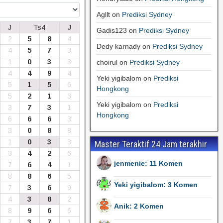
Agllt
on
Prediksi Sydney
J
Ts4
J
Gadis123
on
Prediksi Sydney
2
5
8
4
Dedy karnady
on
Prediksi Sydney
4
5
7
3
1
0
3
3
choirul
on
Prediksi Sydney
4
4
9
4
Yeki yigibalom
on
Prediksi
5
1
5
6
Hongkong
5
2
1
3
Yeki yigibalom
on
Prediksi
3
7
3
1
Hongkong
6
6
6
3
3
0
8
8
1
0
3
3
Master Teraktif 24 Jam terakhir
3
4
2
6
jenmenie: 11 Komen
7
6
4
1
8
8
6
5
Yeki yigibalom: 3 Komen
7
3
6
9
4
3
8
2
Anik: 2 Komen
8
9
6
6
7
3
7
1