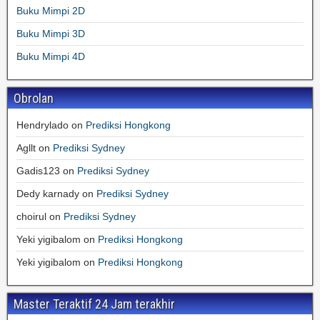
Buku Mimpi 2D
Buku Mimpi 3D
Buku Mimpi 4D
Obrolan
Hendrylado
on
Prediksi Hongkong
Agllt
on
Prediksi Sydney
Gadis123
on
Prediksi Sydney
Dedy karnady
on
Prediksi Sydney
choirul
on
Prediksi Sydney
Yeki yigibalom
on
Prediksi Hongkong
Yeki yigibalom
on
Prediksi Hongkong
Master Teraktif 24 Jam terakhir