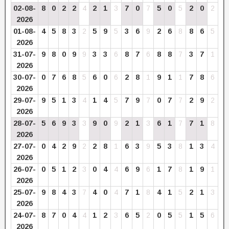
02-08-
8
0
2
2
4
2
1
3
7
0
7
5
0
5
2
0
2
2026
01-08-
4
5
8
3
2
5
9
5
3
6
9
2
6
8
8
6
5
2026
31-07-
9
8
0
9
9
3
3
6
8
7
6
8
8
7
3
7
1
2026
30-07-
0
7
6
8
5
6
0
6
2
8
1
9
1
1
7
8
6
2026
29-07-
9
5
1
3
4
1
4
5
7
9
7
0
7
7
2
9
2
2026
28-07-
5
6
9
3
3
9
0
9
2
1
3
6
1
7
7
1
8
2026
27-07-
0
4
2
9
2
2
8
1
6
3
9
5
3
8
1
3
4
2026
26-07-
0
5
1
2
3
0
4
4
6
9
6
1
7
8
1
9
1
2026
25-07-
9
8
4
3
7
4
0
4
7
1
8
4
1
5
2
1
3
2026
24-07-
8
7
0
4
4
1
2
3
6
5
2
0
5
5
1
5
6
2026