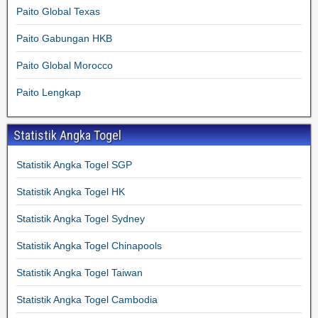
Paito Global Texas
Paito Gabungan HKB
Paito Global Morocco
Paito Lengkap
Statistik Angka Togel
Statistik Angka Togel SGP
Statistik Angka Togel HK
Statistik Angka Togel Sydney
Statistik Angka Togel Chinapools
Statistik Angka Togel Taiwan
Statistik Angka Togel Cambodia