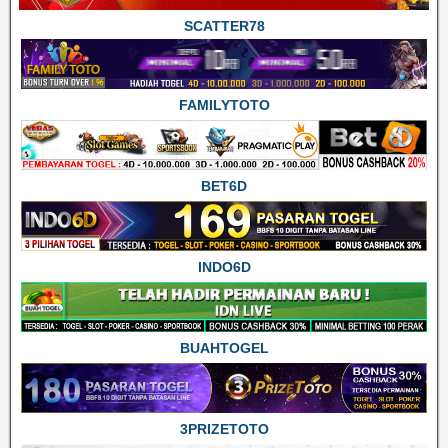
SCATTER78
FAMILYTOTO
BET6D
INDO6D
BUAHTOGEL
3PRIZETOTO