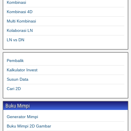
Kombinasi
Kombinasi 4D
Multi Kombinasi
Kolaborasi LN
LN vs DN
Pembalik
Kalkulator Invest
Susun Data
Cari 2D
Buku Mimpi
Generator Mimpi
Buku Mimpi 2D Gambar