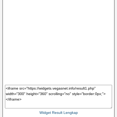
Widget Result Lengkap