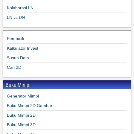
Kolaborasi LN
LN vs DN
Pembalik
Kalkulator Invest
Susun Data
Cari 2D
Buku Mimpi
Generator Mimpi
Buku Mimpi 2D Gambar
Buku Mimpi 2D
Buku Mimpi 3D