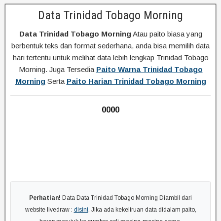
Data Trinidad Tobago Morning
Data Trinidad Tobago Morning
Atau paito biasa yang
berbentuk teks dan format sederhana, anda bisa memilih data
hari tertentu untuk melihat data lebih lengkap Trinidad Tobago
Morning. Juga Tersedia
Paito Warna Trinidad Tobago
Morning
Serta
Paito Harian Trinidad Tobago Morning
0000
Perhatian!
Data Data Trinidad Tobago Morning Diambil dari
website livedraw :
disini
. Jika ada kekeliruan data didalam paito,