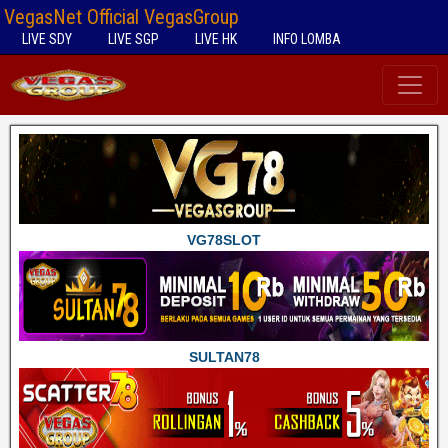
VegasNet Official VegasGroup
LIVE SDY
LIVE SGP
LIVE HK
INFO LOMBA
VG78SLOT
SULTAN78