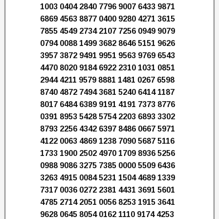
1003 0404 2840 7796 9007 6433 9871
6869 4563 8877 0400 9280 4271 3615
7855 4549 2734 2107 7256 0949 9079
0794 0088 1499 3682 8646 5151 9626
3957 3872 9491 9951 9563 9769 6543
4470 8020 9184 6922 2310 1031 0851
2944 4211 9579 8881 1481 0267 6598
8740 4872 7494 3681 5240 6414 1187
8017 6484 6389 9191 4191 7373 8776
0391 8953 5428 5754 2203 6893 3302
8793 2256 4342 6397 8486 0667 5971
4122 0063 4869 1238 7090 5687 5116
1733 1900 2502 4970 1709 8936 5256
0988 9086 3275 7385 0000 5509 6436
3263 4915 0084 5231 1504 4689 1339
7317 0036 0272 2381 4431 3691 5601
4785 2714 2051 0056 8253 1915 3641
9628 0645 8054 0162 1110 9174 4253