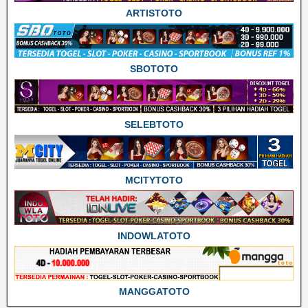
ARTISTOTO
SBOTOTO
SELEBTOTO
MCITYTOTO
INDOWLATOTO
MANGGATOTO