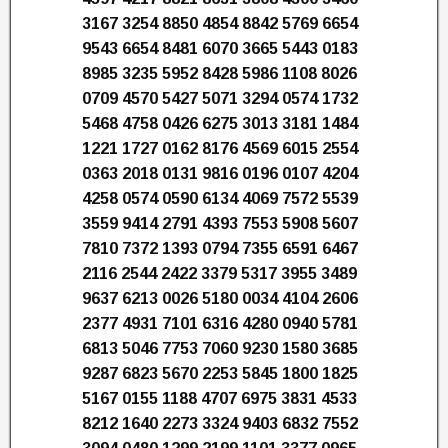
3167 3254 8850 4854 8842 5769 6654
9543 6654 8481 6070 3665 5443 0183
8985 3235 5952 8428 5986 1108 8026
0709 4570 5427 5071 3294 0574 1732
5468 4758 0426 6275 3013 3181 1484
1221 1727 0162 8176 4569 6015 2554
0363 2018 0131 9816 0196 0107 4204
4258 0574 0590 6134 4069 7572 5539
3559 9414 2791 4393 7553 5908 5607
7810 7372 1393 0794 7355 6591 6467
2116 2544 2422 3379 5317 3955 3489
9637 6213 0026 5180 0034 4104 2606
2377 4931 7101 6316 4280 0940 5781
6813 5046 7753 7060 9230 1580 3685
9287 6823 5670 2253 5845 1800 1825
5167 0155 1188 4707 6975 3831 4533
8212 1640 2273 3324 9403 6832 7552