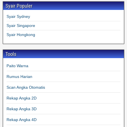
Syair Populer
Syair Sydney
Syair Singapore
Syair Hongkong
Tools
Paito Warna
Rumus Harian
Scan Angka Otomatis
Rekap Angka 2D
Rekap Angka 3D
Rekap Angka 4D