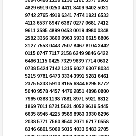
3094 0480 1299 2199 1101 3377 0965
4829 6919 0250 4411 8409 9402 5031
9742 2765 4919 6341 7474 1921 6533
4113 6537 8947 6387 0277 0681 7412
9611 3585 4899 0453 0019 4980 0348
2582 3356 3800 0963 5933 6615 8806
3127 7553 0443 7507 8467 8104 3442
0115 0747 7117 2158 6249 9846 6422
6466 1115 0425 7329 9639 7714 0632
0738 5424 7142 1315 6037 6307 8034
5215 9781 6473 3334 3991 5281 6461
2375 5333 5910 8165 6844 6295 8772
5040 9578 4457 4476 2851 4898 0800
7965 0388 1198 7881 8971 5921 6812
1869 7011 8721 5621 4052 9619 5445
6635 8945 4225 9589 8983 3930 8296
2038 5771 7560 8540 2071 6717 0558
8346 6801 5069 5015 4033 9483 2705