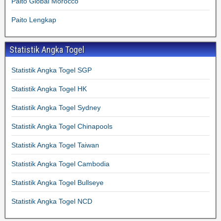
Paito Global Morocco
Paito Lengkap
Statistik Angka Togel
Statistik Angka Togel SGP
Statistik Angka Togel HK
Statistik Angka Togel Sydney
Statistik Angka Togel Chinapools
Statistik Angka Togel Taiwan
Statistik Angka Togel Cambodia
Statistik Angka Togel Bullseye
Statistik Angka Togel NCD