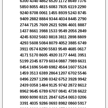
6300 4340 4862 6520 1172 8649 7376
5850 8055 4815 6083 7835 6119 2290
9240 8708 0061 1455 8939 5243 8745
9409 2882 8884 9344 4034 8445 2790
2744 7125 7609 2621 9286 4601 8887
1437 8661 3988 1533 9549 2056 2849
4245 8302 5683 8818 3811 2898 8809
4293 5608 5084 8079 4052 3885 6749
3911 0574 8290 5583 9549 4685 0617
4171 5170 8605 4920 3177 4441 3951
5199 2345 8779 6034 0887 7989 6631
0454 1696 5649 6982 4564 1607 5524
1459 3513 6389 2864 1207 6702 5546
0496 2297 1298 0342 6752 3928 9942
2439 0358 1484 9125 9742 2872 8612
8962 9645 6789 6707 0841 4738 6622
8900 8090 8321 2847 6254 0653 0206
3391 4035 9286 0693 8982 0860 5917