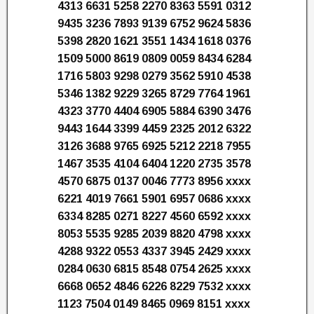
4313 6631 5258 2270 8363 5591 0312
9435 3236 7893 9139 6752 9624 5836
5398 2820 1621 3551 1434 1618 0376
1509 5000 8619 0809 0059 8434 6284
1716 5803 9298 0279 3562 5910 4538
5346 1382 9229 3265 8729 7764 1961
4323 3770 4404 6905 5884 6390 3476
9443 1644 3399 4459 2325 2012 6322
3126 3688 9765 6925 5212 2218 7955
1467 3535 4104 6404 1220 2735 3578
4570 6875 0137 0046 7773 8956 xxxx
6221 4019 7661 5901 6957 0686 xxxx
6334 8285 0271 8227 4560 6592 xxxx
8053 5535 9285 2039 8820 4798 xxxx
4288 9322 0553 4337 3945 2429 xxxx
0284 0630 6815 8548 0754 2625 xxxx
6668 0652 4846 6226 8229 7532 xxxx
1123 7504 0149 8465 0969 8151 xxxx