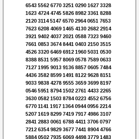
6543 5562 6770 3251 0290 1627 3328
1623 4724 4745 5826 8982 3361 8288
2120 3114 5147 6570 2964 0651 7653
7623 6208 4069 1465 4130 2682 2914
3921 9402 4037 2021 0588 7323 9460
7661 0853 3674 8441 0403 2150 3515
4526 3320 6469 6912 1960 5031 0530
8388 8531 5957 8069 0578 7589 0633
7127 1995 9013 9136 8857 0605 7484
4436 3582 8599 1491 8122 9628 8151
9033 9838 4278 9555 3659 3699 8197
0546 5951 8794 1502 2761 4433 2265
3630 0582 1503 8784 0223 4552 6756
6770 1141 1917 1364 0944 0956 2214
5207 1619 8299 7419 7917 4986 3107
2841 2883 0061 6788 4411 3706 0797
7212 6354 9829 3677 7441 8904 4766
5884 0502 7935 6069 4498 3779 1483