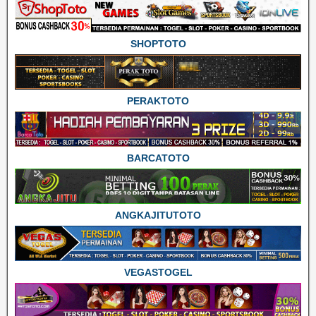
SHOPTOTO
PERAKTOTO
BARCATOTO
ANGKAJITUTOTO
VEGASTOGEL