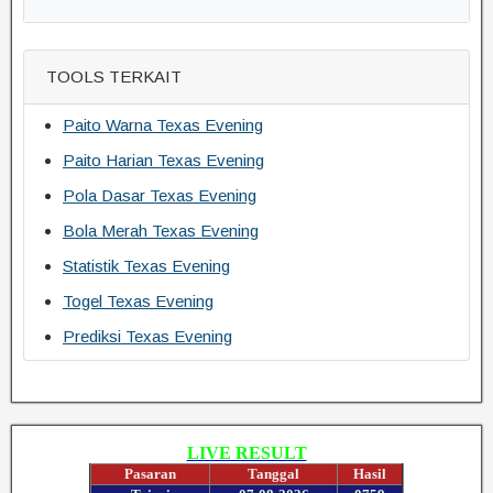
TOOLS TERKAIT
Paito Warna Texas Evening
Paito Harian Texas Evening
Pola Dasar Texas Evening
Bola Merah Texas Evening
Statistik Texas Evening
Togel Texas Evening
Prediksi Texas Evening