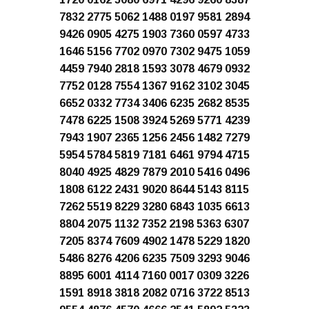
7832 2775 5062 1488 0197 9581 2894
9426 0905 4275 1903 7360 0597 4733
1646 5156 7702 0970 7302 9475 1059
4459 7940 2818 1593 3078 4679 0932
7752 0128 7554 1367 9162 3102 3045
6652 0332 7734 3406 6235 2682 8535
7478 6225 1508 3924 5269 5771 4239
7943 1907 2365 1256 2456 1482 7279
5954 5784 5819 7181 6461 9794 4715
8040 4925 4829 7879 2010 5416 0496
1808 6122 2431 9020 8644 5143 8115
7262 5519 8229 3280 6843 1035 6613
8804 2075 1132 7352 2198 5363 6307
7205 8374 7609 4902 1478 5229 1820
5486 8276 4206 6235 7509 3293 9046
8895 6001 4114 7160 0017 0309 3226
1591 8918 3818 2082 0716 3722 8513