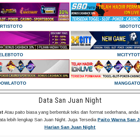
RTISTOTO
SBOTOT
ELEBTOTO
MCITYTO
DOWLATOTO
MANGGATO
Data San Juan Night
ht
Atau paito biasa yang berbentuk teks dan format sederhana, anda b
data lebih lengkap San Juan Night. Juga Tersedia
Paito Warna San J
Harian San Juan Night