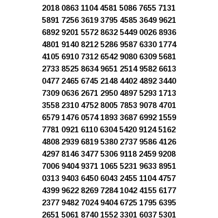
2018 0863 1104 4581 5086 7655 7131
5891 7256 3619 3795 4585 3649 9621
6892 9201 5572 8632 5449 0026 8936
4801 9140 8212 5286 9587 6330 1774
4105 6910 7312 6542 9080 6309 5681
2733 8525 8634 9651 2514 9582 6613
0477 2465 6745 2148 4402 4892 3440
7309 0636 2671 2950 4897 5293 1713
3558 2310 4752 8005 7853 9078 4701
6579 1476 0574 1893 3687 6992 1559
7781 0921 6110 6304 5420 9124 5162
4808 2939 6819 5380 2737 9586 4126
4297 8146 3477 5306 9118 2459 9208
7006 9404 9371 1065 5231 9633 8951
0313 9403 6450 6043 2455 1104 4757
4399 9622 8269 7284 1042 4155 6177
2377 9482 7024 9404 6725 1795 6395
2651 5061 8740 1552 3301 6037 5301