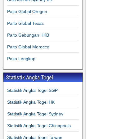
Paito Global Oregon
Paito Global Texas
Paito Gabungan HKB
Paito Global Morocco
Paito Lengkap
Statistik Angka Togel
Statistik Angka Togel SGP
Statistik Angka Togel HK
Statistik Angka Togel Sydney
Statistik Angka Togel Chinapools
Statistik Angka Togel Taiwan