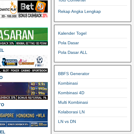
Toto Converter
Rekap Angka Lengkap
Kalender Togel
Pola Dasar
EL
Pola Dasar ALL
BBFS Generator
O
Kombinasi
Kombinasi 4D
Multi Kombinasi
TO
Kolaborasi LN
LN vs DN
EL