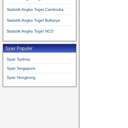
Statistik Angka Togel Cambodia
Statistik Angka Togel Bullseye
Statistik Angka Togel NCD
Syair Populer
Syair Sydney
Syair Singapore
Syair Hongkong