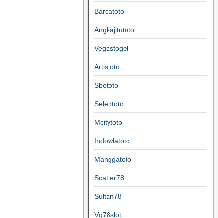
Barcatoto
Angkajitutoto
Vegastogel
Artistoto
Sbototo
Selebtoto
Mcitytoto
Indowlatoto
Manggatoto
Scatter78
Sultan78
Vg78slot