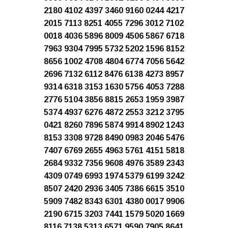
2180 4102 4397 3460 9160 0244 4217
2015 7113 8251 4055 7296 3012 7102
0018 4036 5896 8009 4506 5867 6718
7963 9304 7995 5732 5202 1596 8152
8656 1002 4708 4804 6774 7056 5642
2696 7132 6112 8476 6138 4273 8957
9314 6318 3153 1630 5756 4053 7288
2776 5104 3856 8815 2653 1959 3987
5374 4937 6276 4872 2553 3212 3795
0421 8260 7896 5874 9914 8902 1243
8153 3308 9728 8490 0983 2046 5476
7407 6769 2655 4963 5761 4151 5818
2684 9332 7356 9608 4976 3589 2343
4309 0749 6993 1974 5379 6199 3242
8507 2420 2936 3405 7386 6615 3510
5909 7482 8343 6301 4380 0017 9906
2190 6715 3203 7441 1579 5020 1669
8116 7138 5313 6571 9590 7905 8641