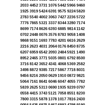
2033 4452 3731 1076 5442 5966 9460
1925 3919 5424 6391 9575 9224 5820
2783 5540 4002 3063 7427 2236 5722
7776 7865 5321 3337 8344 3280 7174
8699 7174 8626 6393 6885 9814 1142
0702 2448 0076 3576 8783 9058 1408
9868 9151 1693 7783 4201 6616 2629
2216 2623 4031 2064 0176 8450 8735
6207 6959 6542 2093 2484 5921 1490
8952 2465 3771 5035 0801 6792 8500
3716 8142 3652 4341 4068 5369 2582
3498 8872 9385 7217 5867 7718 8031
9456 8216 2050 0629 1910 0872 9821
5064 7161 8641 6046 6047 4055 7782
5839 2625 5313 0690 1935 9239 0797
0558 4415 3743 5121 7058 8551 8230
7800 3315 5878 1378 1017 7816 2430
0056 5425 6975 5467 6892 4798 9190