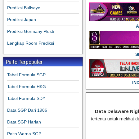
Prediksi Bullseye
Prediksi Japan
A
Prediksi Germany Plus5
Lengkap Room Prediksi
S
Paito Terpopuler
Tabel Formula SGP
IN
Tabel Formula HKG
Tabel Formula SDY
Data SGP Dari 1986
Data Delaware Nig
tertentu untuk melihat 
Data SGP Harian
Paito Warna SGP