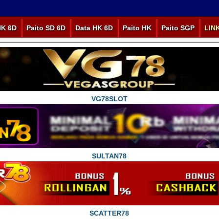
HK 6D
Paito SD 6D
Data HK 6D
Paito HK
Paito SGP
LIN
VG78SLOT
SULTAN78
SCATTER78