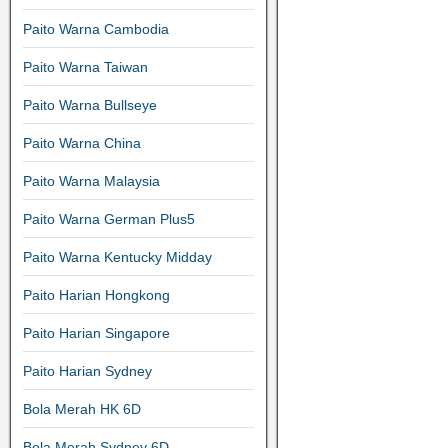
Paito Warna Cambodia
Paito Warna Taiwan
Paito Warna Bullseye
Paito Warna China
Paito Warna Malaysia
Paito Warna German Plus5
Paito Warna Kentucky Midday
Paito Harian Hongkong
Paito Harian Singapore
Paito Harian Sydney
Bola Merah HK 6D
Bola Merah Sydney 6D