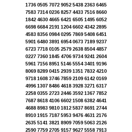
1736 0505 7072 9052 5438 2363 6465
7583 7314 0236 8257 4433 7516 8660
1842 4630 4665 6421 6505 1495 6052
6698 6684 2191 1204 6602 4342 2895
4583 8356 0984 0295 7869 5408 6451
5901 6480 3891 6954 0673 7189 9237
6723 7718 0105 2579 2638 8504 4857
0227 7360 1845 4706 9734 9241 2604
5961 7156 8951 5146 5554 3401 9196
8069 8289 0415 2939 1351 7832 4210
9718 1608 3746 7859 2109 6142 0169
4996 1307 8486 4618 3928 3271 6317
2258 0355 2723 2446 3592 1367 7852
7687 8618 4106 6602 1508 6382 4641
4688 8983 9810 1812 5837 8691 2744
8910 1915 7187 5953 9476 4631 2176
2635 5141 3821 8909 7059 5063 2126
2590 7759 2705 9157 9627 5558 7913