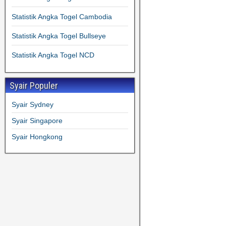
Statistik Angka Togel Cambodia
Statistik Angka Togel Bullseye
Statistik Angka Togel NCD
Syair Populer
Syair Sydney
Syair Singapore
Syair Hongkong